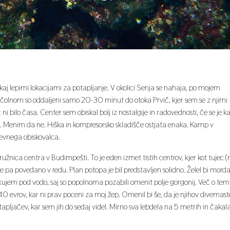
aj lepimi lokacijami za potapljanje. V okolici Senja se nahaja, po mojem
 čolnom so oddaljeni samo 20-30 minut do otoka Prvič, kjer sem se z njimi
i bilo časa. Center sem obiskal bolj iz nostalgije in radovednosti, če se je ka
9. Menim da ne. Hiška in kompresorsko skladišče ostjata enaka. Kamp v
nevnega obiskovalca.
žnica centra v Budimpešti. To je eden izmet tistih centrov, kjer kot tujec (
 pa povedano v redu. Plan potopa je bil predstavljen solidno. Želel bi mord
akujem pod vodo, saj so popolnoma pozabili omenit polje gorgonij. Več o tem
0 evrov, kar ni prav poceni za moj žep. Omenil bi še, da je njihov divemast
tapljačev, kar sem jih do sedaj videl. Mirno sva lebdela na 5 metrih in čakal