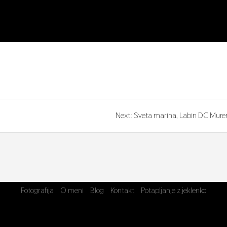
Next
Next:
Sveta marina, Labin DC Mure
post:
Fotografija
O meni
Blog
Kontakt
Potapljanje z jeklenko