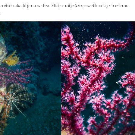
m videl raka, ki je na naslovni sliki, se mi je šele posvetilo od kje ime temu
.