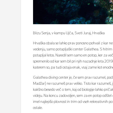
Blizu Senja, v kampu Ujča, Sveti Juraj, Hrvaška
Hrvaška obala se lahko prav ponosno pohvali z kar nek
vedenju, samo potapljaški center Galathea. S hitrim
potapljal letos. Naredil sem samo en potop, ker za več n
spremenilo od kar sem bil pri njih nazadnje leta 201
katerem so, pa tudi ostaja enak, vsaj zame kot enod
Galathea diving center je, če sem prav razumel, podru
Madžar) ne razumeš prav veliko. Tisto kar razumeš, je
kakšno besedo več o tem, kaj od biologije lahko prič
videju. Na koncu zadovoljen, sem za en potop odštel 4
imel najlepšo plovnost in trim od vseh rekreativnih po
ostale.