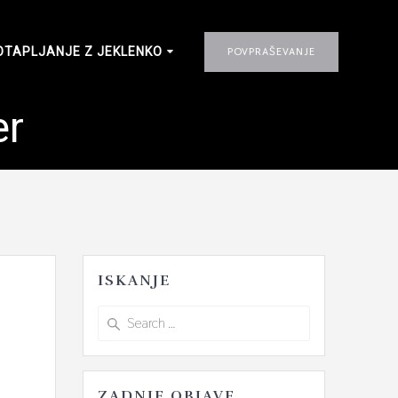
OTAPLJANJE Z JEKLENKO
POVPRAŠEVANJE
er
ISKANJE
Search
for:
ZADNJE OBJAVE