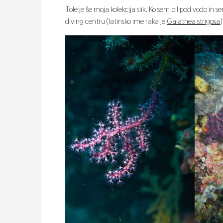
Tole je še moja kolekcija slik. Ko sem bil pod vodo in se
diving centru (latinsko ime raka je
Galathea strigosa
)