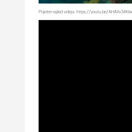
Prijeten ogled videja: https://youtu.be/AHAXv34K