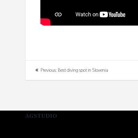
Navigacija
Previous
Previous:
Best diving spot in Slovenia
prispevka
post:
AGSTUDIO