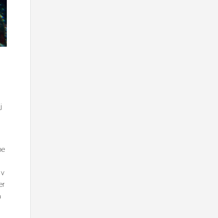
j
ne
a
 v
er
a