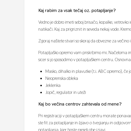
Kaj rabim za vsak tečaj oz. potapljanje?
Vedno je dobro imeti seboj brisačo, kopalke, vetrovko i
natikači. Kaj za prigriznit in seveda nekaj vode. Kre
Zgoraj naštete stvari so skoraj da obvezne za večino
Potapljaško opremo vam priskrbimo mi. Načeloma ima
sicer si jo sposodimo v potapljaškem centru. Osnovn
Masko, dihalko in plavutke (t.i. ABC opremo), če 
Neoprenska obleka
Jeklenka
Jopič, regulator in uteži
Kaj bo večina centrov zahtevala od mene?
Pri registraciji v potapljaškem centru morate ponavad
ste fit za potapljanje in
Izjavo o tveganju in odgovorn
potapljanja, kjer boste prejeli obe izjavi.