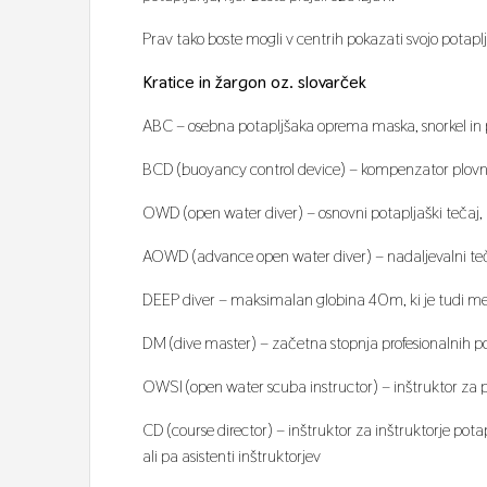
Prav tako boste mogli v centrih pokazati svojo potapl
Kratice in žargon oz. slovarček
ABC – osebna potapljšaka oprema maska, snorkel in 
BCD (buoyancy control device) – kompenzator plovno
OWD (open water diver) – osnovni potapljaški tečaj
AOWD (advance open water diver) – nadaljevalni t
DEEP diver – maksimalan globina 40m, ki je tudi me
DM (dive master) – začetna stopnja profesionalnih po
OWSI (open water scuba instructor) – inštruktor za 
CD (course director) – inštruktor za inštruktorje pot
ali pa asistenti inštruktorjev