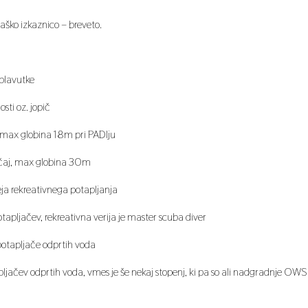
jaško izkaznico – breveto.
plavutke
sti oz. jopič
, max globina 18m pri PADIju
ečaj, max globina 30m
ja rekreativnega potapljanja
tapljačev, rekreativna verija je master scuba diver
potapljače odprtih voda
apljačev odprtih voda, vmes je še nekaj stopenj, ki pa so ali nadgradnje OWS