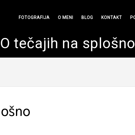
FOTOGRAFIJA
O MENI
BLOG
KONTAKT
P
O tečajih na splošn
lošno