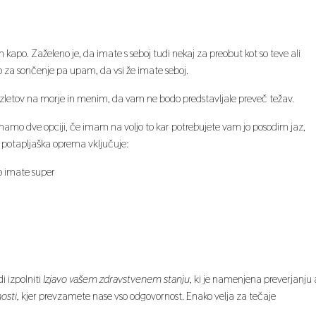
n kapo. Zaželeno je, da imate s seboj tudi nekaj za preobut kot so teve ali
mo za sončenje pa upam, da vsi že imate seboj.
 izletov na morje in menim, da vam ne bodo predstavljale preveč težav.
mo dve opciji, če imam na voljo to kar potrebujete vam jo posodim jaz,
a potapljaška oprema vključuje:
jo imate super
i izpolniti
Izjavo vašem zdravstvenem stanju
, ki je namenjena preverjanju a
osti,
kjer prevzamete nase vso odgovornost. Enako velja za tečaje