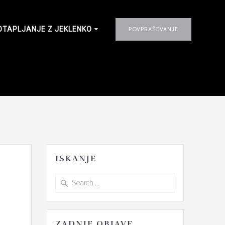
OTAPLJANJE Z JEKLENKO
POVPRAŠEVANJE
o
ISKANJE
Search
for:
ZADNJE OBJAVE